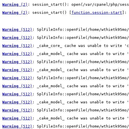
Warning
 (2)
: session_start(): open(/var/cpanel/php/sess
Warning
 (2)
: session_start() [
function.session-start
]: 
Warning
 (512)
: SplFileInfo::openFile(/home/wthietk95mo/
Warning
 (512)
: SplFileInfo::openFile(/home/wthietk95mo/
Warning
 (512)
: _cake_core_ cache was unable to write 'c
Warning
 (512)
: _cake_model_ cache was unable to write '
Warning
 (512)
: SplFileInfo::openFile(/home/wthietk95mo/
Warning
 (512)
: _cake_model_ cache was unable to write '
Warning
 (512)
: SplFileInfo::openFile(/home/wthietk95mo/
Warning
 (512)
: _cake_model_ cache was unable to write '
Warning
 (512)
: SplFileInfo::openFile(/home/wthietk95mo/
Warning
 (512)
: _cake_model_ cache was unable to write '
Warning
 (512)
: SplFileInfo::openFile(/home/wthietk95mo/
Warning
 (512)
: _cake_model_ cache was unable to write '
Warning
 (512)
: SplFileInfo::openFile(/home/wthietk95mo/