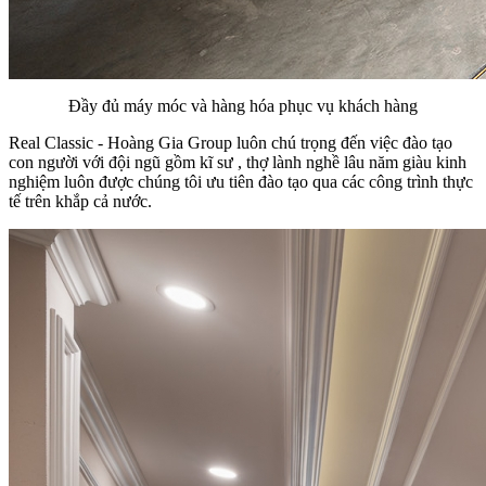
Đầy đủ máy móc và hàng hóa phục vụ khách hàng
Real Classic - Hoàng Gia Group luôn chú trọng đến việc đào tạo
con người với đội ngũ gồm kĩ sư , thợ lành nghề lâu năm giàu kinh
nghiệm luôn được chúng tôi ưu tiên đào tạo qua các công trình thực
tế trên khắp cả nước.