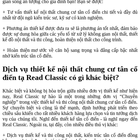
gian sống ấn tượng cho gia đình bạn! Bạn sẽ được:
+ Tư vấn thiết kế nội thất chung cư tân cổ điển chi tiết và đầy đủ
nhất từ đội ngũ kiến trúc sư, kỹ sư có kinh nghiệm.
+ Phương án thiết kế được đưa ra sẽ là phương án tốt nhất, đảm bảo
được sự dung hòa giữa các yếu tố từ xử lý không gian nội thất, thiết
kế đồ nội thất và thi công, hoàn thiện nội thất cho công trình.
+ Hoàn thiện mơ ước về căn hộ sang trọng và đẳng cấp bậc nhất
nhờ kiến trúc tân cổ điển.
Dịch vụ thiết kế nội thất chung cư tân cổ
điển tạ Read Classic có gì khác biệt?
Khác biệt và không bị hòa trộn giữa nhiều đơn vị thiết kế như hiện
nay, Real Classic tự hào là một trong những đơn vị “Chuyên
nghiệp” trong việc thiết kế và thi công nội thất chung cư tân cổ điển.
Sự chuyên biệt và cũng là thế mạnh, định hướng phát triển theo
chiều sâu khiến cho rất nhiều khách hàng lựa chọn và tin tưởng dịch
vụ của chúng tôi. Nghĩ đến thiết kế tân cổ điển - là nghĩ ngay đến
Real Classic. Ngoài ra, tại đây, còn nhiều điều thú vị khác:
+ Dịch vụ thiết kế và thi công nội thất, kiến trúc tân cổ điển đồng