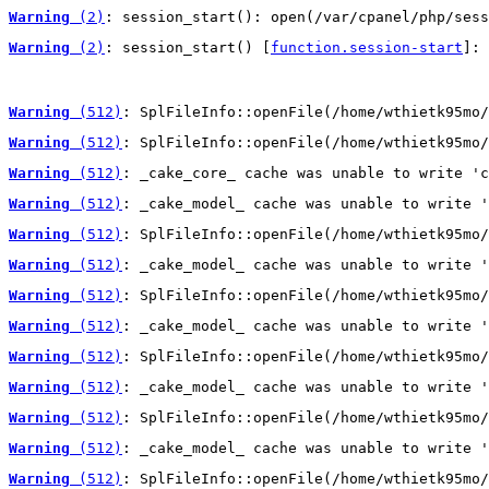
Warning
 (2)
: session_start(): open(/var/cpanel/php/sess
Warning
 (2)
: session_start() [
function.session-start
]: 
Warning
 (512)
: SplFileInfo::openFile(/home/wthietk95mo/
Warning
 (512)
: SplFileInfo::openFile(/home/wthietk95mo/
Warning
 (512)
: _cake_core_ cache was unable to write 'c
Warning
 (512)
: _cake_model_ cache was unable to write '
Warning
 (512)
: SplFileInfo::openFile(/home/wthietk95mo/
Warning
 (512)
: _cake_model_ cache was unable to write '
Warning
 (512)
: SplFileInfo::openFile(/home/wthietk95mo/
Warning
 (512)
: _cake_model_ cache was unable to write '
Warning
 (512)
: SplFileInfo::openFile(/home/wthietk95mo/
Warning
 (512)
: _cake_model_ cache was unable to write '
Warning
 (512)
: SplFileInfo::openFile(/home/wthietk95mo/
Warning
 (512)
: _cake_model_ cache was unable to write '
Warning
 (512)
: SplFileInfo::openFile(/home/wthietk95mo/