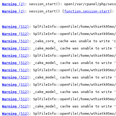
Warning
 (2)
: session_start(): open(/var/cpanel/php/sess
Warning
 (2)
: session_start() [
function.session-start
]: 
Warning
 (512)
: SplFileInfo::openFile(/home/wthietk95mo/
Warning
 (512)
: SplFileInfo::openFile(/home/wthietk95mo/
Warning
 (512)
: _cake_core_ cache was unable to write 'c
Warning
 (512)
: _cake_model_ cache was unable to write '
Warning
 (512)
: SplFileInfo::openFile(/home/wthietk95mo/
Warning
 (512)
: _cake_model_ cache was unable to write '
Warning
 (512)
: SplFileInfo::openFile(/home/wthietk95mo/
Warning
 (512)
: _cake_model_ cache was unable to write '
Warning
 (512)
: SplFileInfo::openFile(/home/wthietk95mo/
Warning
 (512)
: _cake_model_ cache was unable to write '
Warning
 (512)
: SplFileInfo::openFile(/home/wthietk95mo/
Warning
 (512)
: _cake_model_ cache was unable to write '
Warning
 (512)
: SplFileInfo::openFile(/home/wthietk95mo/