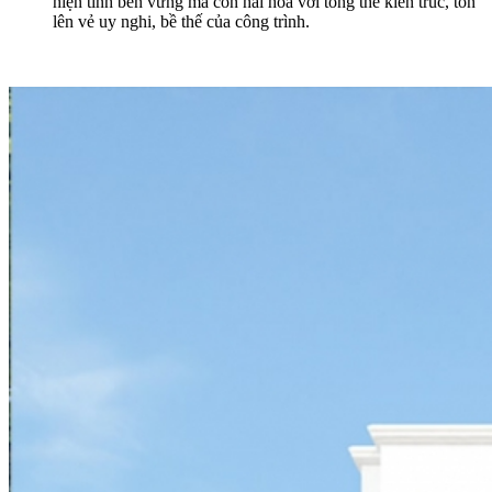
hiện tính bền vững mà còn hài hòa với tổng thể kiến trúc, tôn
lên vẻ uy nghi, bề thế của công trình.