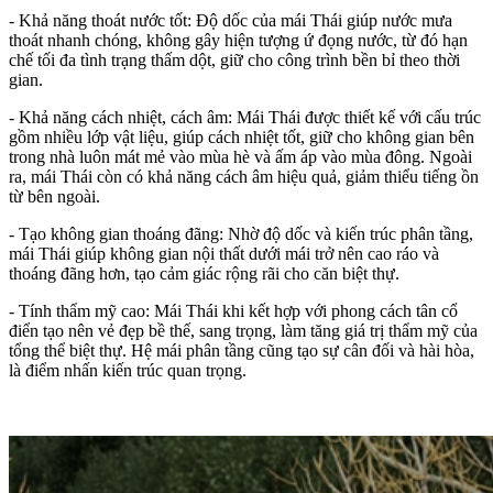
- Khả năng thoát nước tốt: Độ dốc của mái Thái giúp nước mưa
thoát nhanh chóng, không gây hiện tượng ứ đọng nước, từ đó hạn
chế tối đa tình trạng thấm dột, giữ cho công trình bền bỉ theo thời
gian.
- Khả năng cách nhiệt, cách âm: Mái Thái được thiết kế với cấu trúc
gồm nhiều lớp vật liệu, giúp cách nhiệt tốt, giữ cho không gian bên
trong nhà luôn mát mẻ vào mùa hè và ấm áp vào mùa đông. Ngoài
ra, mái Thái còn có khả năng cách âm hiệu quả, giảm thiểu tiếng ồn
từ bên ngoài.
- Tạo không gian thoáng đãng: Nhờ độ dốc và kiến trúc phân tầng,
mái Thái giúp không gian nội thất dưới mái trở nên cao ráo và
thoáng đãng hơn, tạo cảm giác rộng rãi cho căn biệt thự.
- Tính thẩm mỹ cao: Mái Thái khi kết hợp với phong cách tân cổ
điển tạo nên vẻ đẹp bề thế, sang trọng, làm tăng giá trị thẩm mỹ của
tổng thể biệt thự. Hệ mái phân tầng cũng tạo sự cân đối và hài hòa,
là điểm nhấn kiến trúc quan trọng.