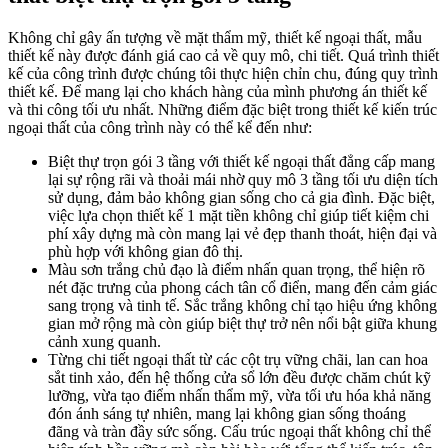
Không chỉ gây ấn tượng về mặt thẩm mỹ, thiết kế ngoại thất, mẫu
thiết kế này được đánh giá cao cả về quy mô, chi tiết. Quá trình thiết
kế của công trình được chúng tôi thực hiện chỉn chu, đúng quy trình
thiết kế. Để mang lại cho khách hàng của mình phương án thiết kế
và thi công tối ưu nhất. Những điểm đặc biệt trong thiết kế kiến trúc
ngoại thất của công trình này có thể kể đến như:
Biệt thự trọn gói 3 tầng với thiết kế ngoại thất đẳng cấp mang
lại sự rộng rãi và thoải mái nhờ quy mô 3 tầng tối ưu diện tích
sử dụng, đảm bảo không gian sống cho cả gia đình. Đặc biệt,
việc lựa chọn thiết kế 1 mặt tiền không chỉ giúp tiết kiệm chi
phí xây dựng mà còn mang lại vẻ đẹp thanh thoát, hiện đại và
phù hợp với không gian đô thị.
Màu sơn trắng chủ đạo là điểm nhấn quan trọng, thể hiện rõ
nét đặc trưng của phong cách tân cổ điển, mang đến cảm giác
sang trọng và tinh tế. Sắc trắng không chỉ tạo hiệu ứng không
gian mở rộng mà còn giúp biệt thự trở nên nổi bật giữa khung
cảnh xung quanh.
Từng chi tiết ngoại thất từ các cột trụ vững chãi, lan can hoa
sắt tinh xảo, đến hệ thống cửa sổ lớn đều được chăm chút kỹ
lưỡng, vừa tạo điểm nhấn thẩm mỹ, vừa tối ưu hóa khả năng
đón ánh sáng tự nhiên, mang lại không gian sống thoáng
đãng và tràn đầy sức sống. Cấu trúc ngoại thất không chỉ thể