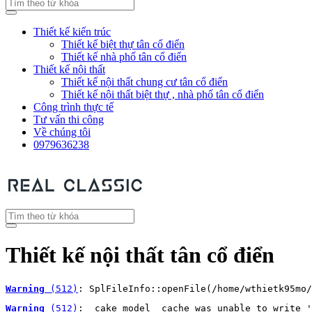
Thiết kế kiến trúc
Thiết kế biệt thự tân cổ điển
Thiết kế nhà phố tân cổ điển
Thiết kế nội thất
Thiết kế nội thất chung cư tân cổ điển
Thiết kế nội thất biệt thự , nhà phố tân cổ điển
Công trình thực tế
Tư vấn thi công
Về chúng tôi
0979636238
Thiết kế nội thất tân cổ điển
Warning
 (512)
: SplFileInfo::openFile(/home/wthietk95mo/
Warning
 (512)
: _cake_model_ cache was unable to write '