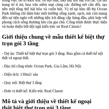
trong việc bố trí kiến trúc và nội thất, biệt thự nổi bật với các chi tiết
trang trí tỉ mỉ, hoa văn mềm mại cùng các đường nét cân đối, tạo
nên một tổng thể hài hòa và cuốn hút. Vị trí tại khu đô thị Ocean
Park không chỉ đảm bảo môi trường sống xanh, sạch, mà còn mang
đến sự tiện nghi với những tiện ích đẳng cấp hàng đầu, phù hợp với
phong cách sống thượng lưu của gia chủ. Công trình được thực hiện
và hoàn thiện bởi đội ngũ kiến trúc sư Real Classic!
Giới thiệu chung về mẫu thiết kế biệt thự
trọn gói 3 tầng
- Dự án: Thiết kế biệt thự trọn gói 3 tầng: Bao gồm cả thiết kế nội
thất và ngoại thất.
- Địa chỉ công trình: Ocean Park, Gia Lâm, Hà Nội.
- Diện tích: 130m2/ sàn
- Quy mô: Biệt thự 3 tầng
- Đơn vị thiết kế: Kiến trúc Real Classic
Mô tả và giới thiệu về thiết kế ngoại
thất biệt thự trọn gói 3 tầng