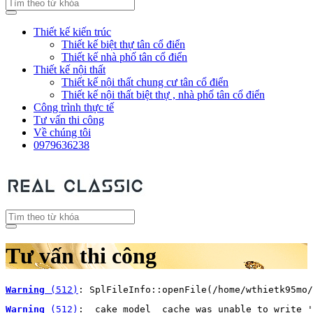
Thiết kế kiến trúc
Thiết kế biệt thự tân cổ điển
Thiết kế nhà phố tân cổ điển
Thiết kế nội thất
Thiết kế nội thất chung cư tân cổ điển
Thiết kế nội thất biệt thự , nhà phố tân cổ điển
Công trình thực tế
Tư vấn thi công
Về chúng tôi
0979636238
Tư vấn thi công
Warning
 (512)
: SplFileInfo::openFile(/home/wthietk95mo/
Warning
 (512)
: _cake_model_ cache was unable to write '