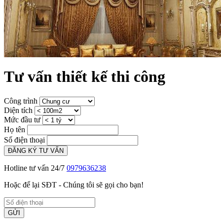
Tư vấn thiết kế thi công
Công trình
Diện tích
Mức đầu tư
Họ tên
Số điện thoại
ĐĂNG KÝ TƯ VẤN
Hotline tư vấn 24/7
0979636238
Hoặc để lại SĐT - Chúng tôi sẽ gọi cho bạn!
GỬI