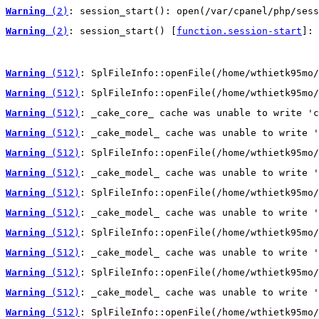
Warning
 (2)
: session_start(): open(/var/cpanel/php/sess
Warning
 (2)
: session_start() [
function.session-start
]: 
Warning
 (512)
: SplFileInfo::openFile(/home/wthietk95mo/
Warning
 (512)
: SplFileInfo::openFile(/home/wthietk95mo/
Warning
 (512)
: _cake_core_ cache was unable to write 'c
Warning
 (512)
: _cake_model_ cache was unable to write '
Warning
 (512)
: SplFileInfo::openFile(/home/wthietk95mo/
Warning
 (512)
: _cake_model_ cache was unable to write '
Warning
 (512)
: SplFileInfo::openFile(/home/wthietk95mo/
Warning
 (512)
: _cake_model_ cache was unable to write '
Warning
 (512)
: SplFileInfo::openFile(/home/wthietk95mo/
Warning
 (512)
: _cake_model_ cache was unable to write '
Warning
 (512)
: SplFileInfo::openFile(/home/wthietk95mo/
Warning
 (512)
: _cake_model_ cache was unable to write '
Warning
 (512)
: SplFileInfo::openFile(/home/wthietk95mo/