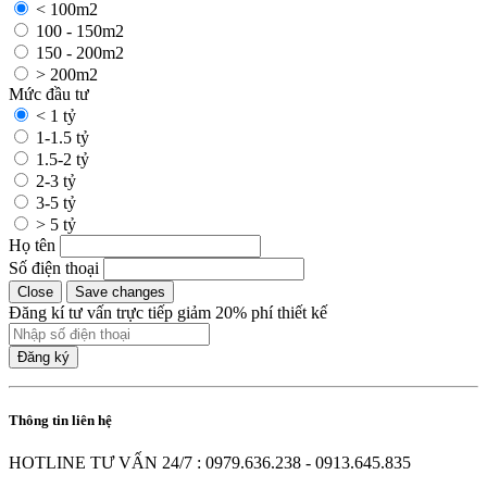
< 100m2
100 - 150m2
150 - 200m2
> 200m2
Mức đầu tư
< 1 tỷ
1-1.5 tỷ
1.5-2 tỷ
2-3 tỷ
3-5 tỷ
> 5 tỷ
Họ tên
Số điện thoại
Close
Save changes
Đăng kí tư vấn trực tiếp giảm 20% phí thiết kế
Đăng ký
Thông tin liên hệ
HOTLINE TƯ VẤN 24/7 : 0979.636.238 - 0913.645.835