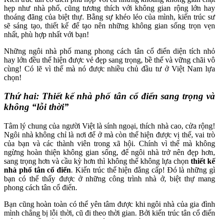
hẹp như nhà phố, cũng tương thích với không gian rộng lớn hay
thoáng đãng của biệt thự. Bằng sự khéo léo của mình, kiến trúc sư
sẽ sáng tạo, thiết kế để tạo nên những không gian sống trọn vẹn
nhất, phù hợp nhất với bạn!
Những ngôi nhà phố mang phong cách tân cổ điển diện tích nhỏ
hay lớn đều thể hiện được vẻ đẹp sang trọng, bề thế và vững chãi vô
cùng! Có lẽ vì thế mà nó được nhiều chủ đầu tư ở Việt Nam lựa
chọn!
Thứ hai: Thiết kế nhà phố tân cổ điển sang trọng và
không “lỗi thời”
Tâm lý chung của người Việt là sính ngoại, thích nhà cao, cửa rộng!
Ngôi nhà không chỉ là nơi để ở mà còn thể hiện được vị thế, vai trò
của bạn và các thành viên trong xã hội. Chính vì thế mà không
ngừng hoàn thiện không gian sống, để ngôi nhà trở nên đẹp hơn,
sang trọng hơn và cầu kỳ hơn thì không thể không lựa chọn
thiết kế
nhà phố tân cổ điển
. Kiến trúc thể hiện đẳng cấp! Đó là những gì
bạn có thể thấy được ở những công trình nhà ở, biệt thự mang
phong cách tân cổ điển.
Bạn cũng hoàn toàn có thể yên tâm được khi ngôi nhà của gia đình
mình chẳng bị lỗi thời, cũ đi theo thời gian. Bởi kiến trúc tân cổ điển