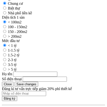
Chung cư
Biệt thự
Nhà phố liền kề
Diện tích 1 sàn
< 100m2
100 - 150m2
150 - 200m2
> 200m2
Mức đầu tư
< 1 tỷ
1-1.5 tỷ
1.5-2 tỷ
2-3 tỷ
3-5 tỷ
> 5 tỷ
Họ tên
Số điện thoại
Close
Save changes
Đăng kí tư vấn trực tiếp giảm 20% phí thiết kế
Đăng ký