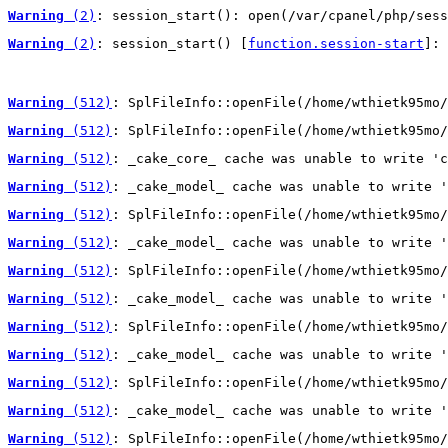
Warning
 (2)
: session_start(): open(/var/cpanel/php/sess
Warning
 (2)
: session_start() [
function.session-start
]: 
Warning
 (512)
: SplFileInfo::openFile(/home/wthietk95mo/
Warning
 (512)
: SplFileInfo::openFile(/home/wthietk95mo/
Warning
 (512)
: _cake_core_ cache was unable to write 'c
Warning
 (512)
: _cake_model_ cache was unable to write '
Warning
 (512)
: SplFileInfo::openFile(/home/wthietk95mo/
Warning
 (512)
: _cake_model_ cache was unable to write '
Warning
 (512)
: SplFileInfo::openFile(/home/wthietk95mo/
Warning
 (512)
: _cake_model_ cache was unable to write '
Warning
 (512)
: SplFileInfo::openFile(/home/wthietk95mo/
Warning
 (512)
: _cake_model_ cache was unable to write '
Warning
 (512)
: SplFileInfo::openFile(/home/wthietk95mo/
Warning
 (512)
: _cake_model_ cache was unable to write '
Warning
 (512)
: SplFileInfo::openFile(/home/wthietk95mo/