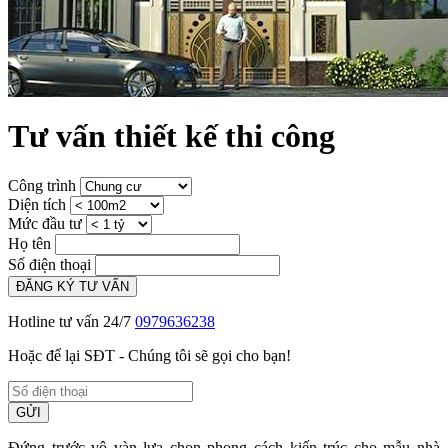
Tư vấn thiết kế thi công
Công trình
Diện tích
Mức đầu tư
Họ tên
Số điện thoại
ĐĂNG KÝ TƯ VẤN
Hotline tư vấn 24/7
0979636238
Hoặc để lại SĐT - Chúng tôi sẽ gọi cho bạn!
GỬI
Đứng trước vô vàn lựa chọn phong cách kiến trúc cho mẫu nhà