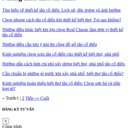
Tìm hiểu về thiết kế tân cổ điển: Lịch sử, đặc trưng và ảnh hưởng
Chọn phong cách tân cổ điển khi thiết kế biệt thự: Tại sao không?
Những điều khác biệt khi lựa chọn Real Classic làm đơn vị thiết kế
tân cổ điển
Những điều cần lưu ý khi thi công đồ gỗ tân cổ điển
Kinh nghiệm chọn sofa tân cổ điển cho thiết kế biệt thự, nhà phố
Hướng dẫn cách tính chi phí xây dựng biệt thự, nhà phố tân cổ điển
Cần chuẩn bị những gì trước khi xây nhà phố, biệt thự tân cổ điển?
Kinh nghiệm hoàn thiện biệt thự tân cổ điển: Chọn sơn bả và trần
loại gì?
« Trước
1
|
2
Tiếp »
« Cuối
ĐĂNG KÝ TƯ VẤN
×
Công trình