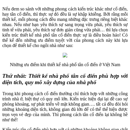
Nếu đem so sánh với những phong cách kiến trúc khác như cổ điển,
hay tân cổ điển, thì thực sự đó đều là sự khập khiễng. Bởi rằng mỗi
thiết kế, mỗi phong cách đều mang những đặc trưng riêng biệt khác
nhau. Nếu như bạn yêu thích sự sang trọng vừa phải, yêu thích sự
tinh tế vừa phải, yêu thích sự đơn giản cũng vừa phải… thì lựa chọn
kiến trúc thiết kế nhà phố tân cổ điển thực sự là điều hoàn hảo! Có
thể kể đến những ưu điểm tuyệt vời của phong cách này khi lựa
chọn để thiết kế cho ngôi nhà như sau:
Những ưu điểm khi thiết kế nhà phố tân cổ điển ở Việt Nam
Thứ nhất: Thiết kế nhà phố tân cổ điển phù hợp với
diện tích, quy mô xây dựng của nhà phố
Trong khi phong cách cổ điển thường chỉ thích hợp với những công
trình nhà ở, biệt thự có quy mô lớn. Kiến trúc hiện đại lại đề cao sự
phóng khoáng, sự phát triển về mặt không gian…. tất cả đều đòi hỏi
những khoảng diện tích, không gian đủ lớn để có thể thể hiện được
trọn vẹn vẻ đẹp của mình. Thì phong cách tân cổ điển lại không hề
như thế!
Kiến trúc tân cổ điển phù hợp với cả những khoảng không gian chật