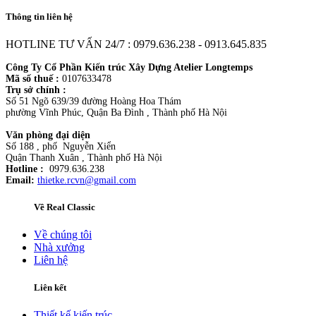
Thông tin liên hệ
HOTLINE TƯ VẤN 24/7 : 0979.636.238 - 0913.645.835
Công Ty Cổ Phần Kiến trúc Xây Dựng Atelier Longtemps
Mã số thuế :
0107633478
Trụ sở chính :
Số 51 Ngõ 639/39 đường Hoàng Hoa Thám
phường Vĩnh Phúc, Quận Ba Đình , Thành phố Hà Nội
Văn phòng đại diện
Số 188 , phố Nguyễn Xiển
Quận Thanh Xuân , Thành phố Hà Nội
Hotline :
0979.636.238
Email:
thietke.rcvn@gmail.com
Về Real Classic
Về chúng tôi
Nhà xưởng
Liên hệ
Liên kết
Thiết kế kiến trúc