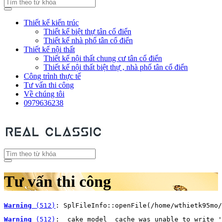
Thiết kế kiến trúc
Thiết kế biệt thự tân cổ điển
Thiết kế nhà phố tân cổ điển
Thiết kế nội thất
Thiết kế nội thất chung cư tân cổ điển
Thiết kế nội thất biệt thự , nhà phố tân cổ điển
Công trình thực tế
Tư vấn thi công
Về chúng tôi
0979636238
Tư vấn thi công
Warning
 (512)
: SplFileInfo::openFile(/home/wthietk95mo/
Warning
 (512)
: _cake_model_ cache was unable to write '