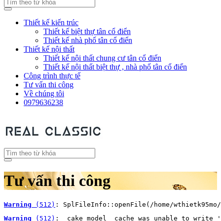
Thiết kế kiến trúc
Thiết kế biệt thự tân cổ điển
Thiết kế nhà phố tân cổ điển
Thiết kế nội thất
Thiết kế nội thất chung cư tân cổ điển
Thiết kế nội thất biệt thự , nhà phố tân cổ điển
Công trình thực tế
Tư vấn thi công
Về chúng tôi
0979636238
Tư vấn thi công
Warning
 (512)
: SplFileInfo::openFile(/home/wthietk95mo/
Warning
 (512)
: _cake_model_ cache was unable to write '