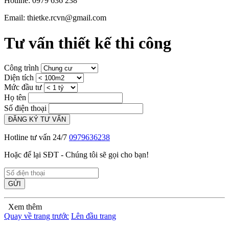
Hotline: 0979 636 238
Email: thietke.rcvn@gmail.com
Tư vấn thiết kế thi công
Công trình
Diện tích
Mức đầu tư
Họ tên
Số điện thoại
ĐĂNG KÝ TƯ VẤN
Hotline tư vấn 24/7
0979636238
Hoặc để lại SĐT - Chúng tôi sẽ gọi cho bạn!
GỬI
Xem thêm
Quay về trang trước
Lên đầu trang