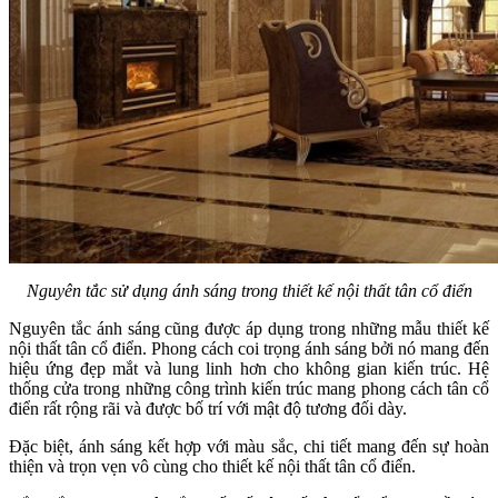
Nguyên tắc sử dụng ánh sáng trong thiết kế nội thất tân cổ điển
Nguyên tắc ánh sáng cũng được áp dụng trong những mẫu thiết kế
nội thất tân cổ điển. Phong cách coi trọng ánh sáng bởi nó mang đến
hiệu ứng đẹp mắt và lung linh hơn cho không gian kiến trúc. Hệ
thống cửa trong những công trình kiến trúc mang phong cách tân cổ
điển rất rộng rãi và được bố trí với mật độ tương đối dày.
Đặc biệt, ánh sáng kết hợp với màu sắc, chi tiết mang đến sự hoàn
thiện và trọn vẹn vô cùng cho thiết kế nội thất tân cổ điển.