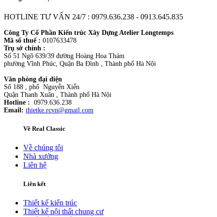
HOTLINE TƯ VẤN 24/7 : 0979.636.238 - 0913.645.835
Công Ty Cổ Phần Kiến trúc Xây Dựng Atelier Longtemps
Mã số thuế :
0107633478
Trụ sở chính :
Số 51 Ngõ 639/39 đường Hoàng Hoa Thám
phường Vĩnh Phúc, Quận Ba Đình , Thành phố Hà Nội
Văn phòng đại diện
Số 188 , phố Nguyễn Xiển
Quận Thanh Xuân , Thành phố Hà Nội
Hotline :
0979.636.238
Email:
thietke.rcvn@gmail.com
Về Real Classic
Về chúng tôi
Nhà xưởng
Liên hệ
Liên kết
Thiết kế kiến trúc
Thiết kế nội thất chung cư