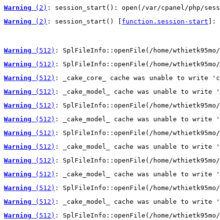
Warning
 (2)
: session_start(): open(/var/cpanel/php/sess
Warning
 (2)
: session_start() [
function.session-start
]: 
Warning
 (512)
: SplFileInfo::openFile(/home/wthietk95mo/
Warning
 (512)
: SplFileInfo::openFile(/home/wthietk95mo/
Warning
 (512)
: _cake_core_ cache was unable to write 'c
Warning
 (512)
: _cake_model_ cache was unable to write '
Warning
 (512)
: SplFileInfo::openFile(/home/wthietk95mo/
Warning
 (512)
: _cake_model_ cache was unable to write '
Warning
 (512)
: SplFileInfo::openFile(/home/wthietk95mo/
Warning
 (512)
: _cake_model_ cache was unable to write '
Warning
 (512)
: SplFileInfo::openFile(/home/wthietk95mo/
Warning
 (512)
: _cake_model_ cache was unable to write '
Warning
 (512)
: SplFileInfo::openFile(/home/wthietk95mo/
Warning
 (512)
: _cake_model_ cache was unable to write '
Warning
 (512)
: SplFileInfo::openFile(/home/wthietk95mo/