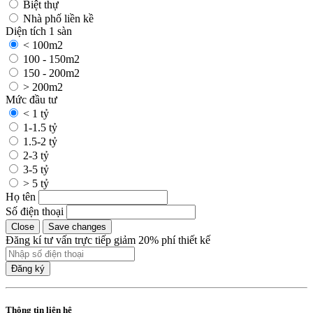
Biệt thự
Nhà phố liền kề
Diện tích 1 sàn
< 100m2
100 - 150m2
150 - 200m2
> 200m2
Mức đầu tư
< 1 tỷ
1-1.5 tỷ
1.5-2 tỷ
2-3 tỷ
3-5 tỷ
> 5 tỷ
Họ tên
Số điện thoại
Close
Save changes
Đăng kí tư vấn trực tiếp giảm 20% phí thiết kế
Đăng ký
Thông tin liên hệ