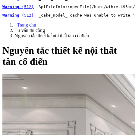
Warning
 (512)
: SplFileInfo::openFile(/home/wthietk95mo/
Warning
 (512)
: _cake_model_ cache was unable to write '
Trang chủ
Tư vấn thi công
Nguyên tắc thiết kế nội thất tân cổ điển
Nguyên tắc thiết kế nội thất
tân cổ điển