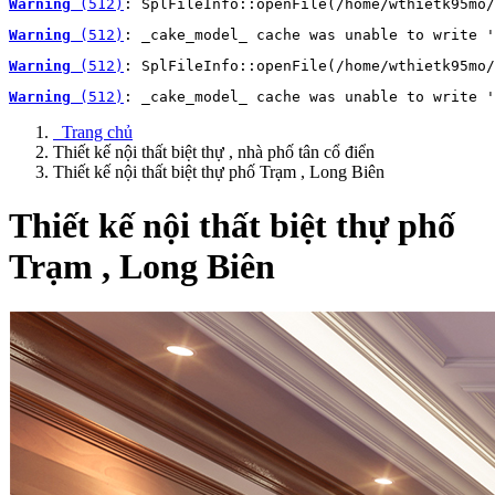
Warning
 (512)
: SplFileInfo::openFile(/home/wthietk95mo/
Warning
 (512)
: _cake_model_ cache was unable to write '
Warning
 (512)
: SplFileInfo::openFile(/home/wthietk95mo/
Warning
 (512)
: _cake_model_ cache was unable to write '
Trang chủ
Thiết kế nội thất biệt thự , nhà phố tân cổ điển
Thiết kế nội thất biệt thự phố Trạm , Long Biên
Thiết kế nội thất biệt thự phố
Trạm , Long Biên