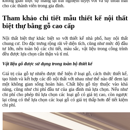
Công trình
Diện tích
Mức đầu tư
Họ tên
Số điện thoại
ĐĂNG KÝ TƯ VẤN
Hotline tư vấn 24/7
0979636238
Hoặc để lại SĐT - Chúng tôi sẽ gọi cho bạn!
GỬI
Nếu như nội thất hiện đại là sự mới mẻ của màu sắc, hình khối, bố
cục. Thì kiến trúc tân cổ điển lại là sự quy tắc, tỷ lệ và chi tiết.
Những người yêu thích tân cổ điển chắc chắn là bởi vẻ đẹp hoài cổ
và ngắm nghía trọn vẹn những quy tắc đó. Tham khảo phương án
thiết kế nội thất biệt thự tân cổ điển, được thực hiện cho chủ đầu tư
ở Phố Trạm – long Biên- Hà nội để hiểu hơn về những không gian
sống tuyệt vời này.