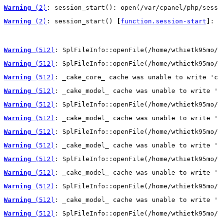
Warning
 (2)
: session_start(): open(/var/cpanel/php/sess
Warning
 (2)
: session_start() [
function.session-start
]: 
Warning
 (512)
: SplFileInfo::openFile(/home/wthietk95mo/
Warning
 (512)
: SplFileInfo::openFile(/home/wthietk95mo/
Warning
 (512)
: _cake_core_ cache was unable to write 'c
Warning
 (512)
: _cake_model_ cache was unable to write '
Warning
 (512)
: SplFileInfo::openFile(/home/wthietk95mo/
Warning
 (512)
: _cake_model_ cache was unable to write '
Warning
 (512)
: SplFileInfo::openFile(/home/wthietk95mo/
Warning
 (512)
: _cake_model_ cache was unable to write '
Warning
 (512)
: SplFileInfo::openFile(/home/wthietk95mo/
Warning
 (512)
: _cake_model_ cache was unable to write '
Warning
 (512)
: SplFileInfo::openFile(/home/wthietk95mo/
Warning
 (512)
: _cake_model_ cache was unable to write '
Warning
 (512)
: SplFileInfo::openFile(/home/wthietk95mo/