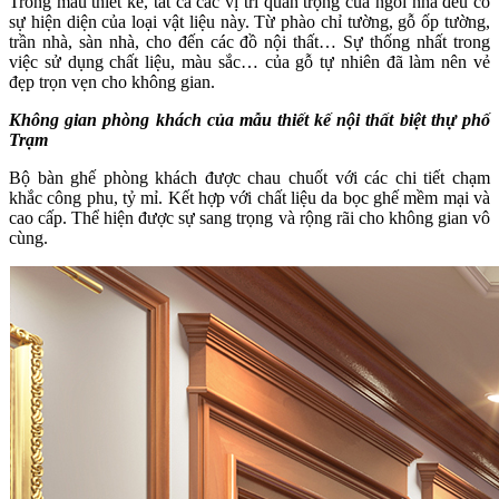
Thiết kế nội thất biệt thự: Thông tin chi
tiết và yêu cầu thiết kế
Tiếp nhận yêu cầu tư vấn thiết kế nội thất biệt thự từ chủ nhân công
trình này, anh em kiến trúc sư, kỹ sư đã nhanh chóng triển khai và
đưa ra phương án thiết kế phù hợp nhất. Quá trình nắm bắt thông tin
và nhu cầu của khách hàng cũng được kiến trúc sư trao đổi và làm
rõ:
- Diện tích công trình: 180m2/sàn
- Số tầng: Biệt thự 3 tầng
- Phong cách thiết kế: Tân cổ điển
- Chất liệu sử dụng chủ yếu: Gỗ tự nhiên
- Yêu cầu thiết kế: Toàn bộ
Với những yêu cầu tư vấn thiết kế như trên, kiến trúc sư của chúng
tôi đã lên phương án tư vấn chi tiết, và lập hồ sơ thiết kế bao gồm:
Hình ảnh phối cảnh 3D và hồ sơ triển khai kỹ thuật chi tiết. Với sự
hài lòng từ khách hàng, Real Classic tin rằng, đây sẽ là những